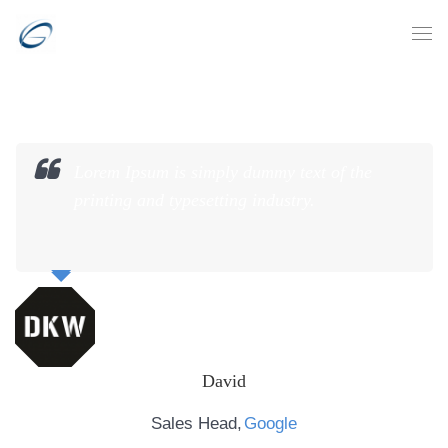
Lorem Ipsum is simply dummy text of the
printing and typesetting industry.
David
Sales Head
Google