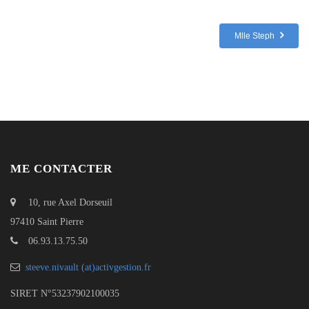
Mlle Steph
ME CONTACTER
10, rue Axel Dorseuil
97410 Saint Pierre
06.93.13.75.50
steeve.nivault (at)activgestion.fr
SIRET N°53237902100035